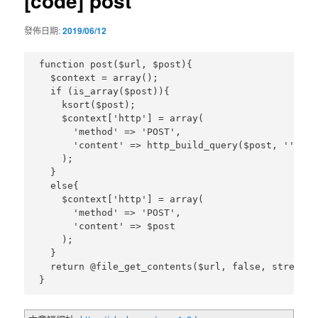
[code] post
內
發佈日期:
2019/06/12
容
function post($url, $post){

  $context = array();

  if (is_array($post)){

    ksort($post);

    $context['http'] = array(

      'method' => 'POST',

      'content' => http_build_query($post, '', '&'
    );

  }

  else{

    $context['http'] = array(

      'method' => 'POST',

      'content' => $post

    );

  }

  return @file_get_contents($url, false, stream_c
}