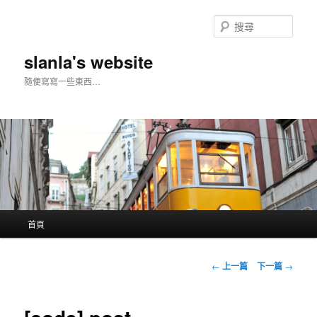
搜
尋
slanla's website
隨便寫寫一些東西…
主
首頁
跳
要
選
至
單
文
←
上一篇
下一篇
→
章
主
導
覽
要