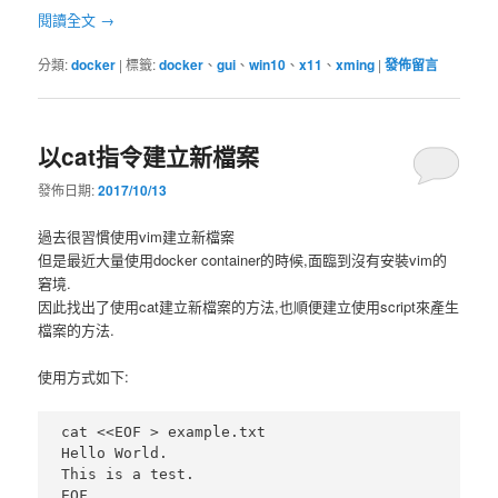
閱讀全文
→
分類:
docker
|
標籤:
docker
、
gui
、
win10
、
x11
、
xming
|
發佈留言
以cat指令建立新檔案
發佈日期:
2017/10/13
過去很習慣使用vim建立新檔案
但是最近大量使用docker container的時候,面臨到沒有安裝vim的
窘境.
因此找出了使用cat建立新檔案的方法,也順便建立使用script來產生
檔案的方法.
使用方式如下:
cat <<EOF > example.txt

Hello World.

This is a test.

EOF