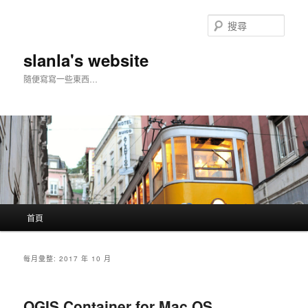
搜
尋
slanla's website
隨便寫寫一些東西…
主
首頁
跳
跳
要
選
至
至
單
每月彙整:
2017 年 10 月
主
輔
QGIS Container for Mac OS
要
助