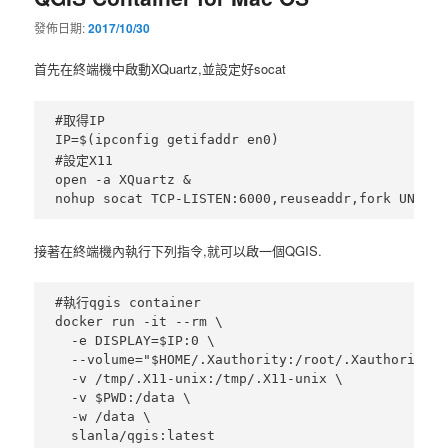
發佈日期:
2017/10/30
內
內
首先在終端機中啟動XQuartz,並設定好socat
容
容
#取得IP

IP=$(ipconfig getifaddr en0)

#設定X11

open -a XQuartz &

接著在終端機內執行下列指令,就可以啟一個QGIS.
#執行qgis container

docker run -it --rm \

  -e DISPLAY=$IP:0 \

  --volume="$HOME/.Xauthority:/root/.Xauthority:rw
  -v /tmp/.X11-unix:/tmp/.X11-unix \

  -v $PWD:/data \

  -w /data \
