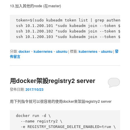
13.加入其他的node (在master)
token=$(sudo kubeadm token list | grep authentica
ssh 10.1.200.101 "sudo kubeadm join --token $toke
ssh 10.1.200.102 "sudo kubeadm join --token $toke
分類:
docker
、
kubernetes
、
ubuntu
|
標籤:
kubernetes
、
ubuntu
|
發
佈留言
用docker架設registry2 server
發佈日期:
2017/10/23
用下列指令就可以很容易的使用docker來架設registry2 server
docker run -d \

  --name registry2 \

  -e REGISTRY_STORAGE_DELETE_ENABLED=true \
