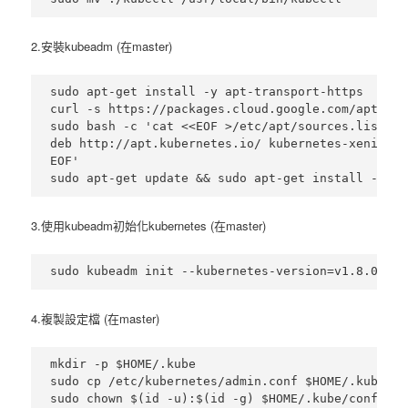
2.安裝kubeadm (在master)
sudo apt-get install -y apt-transport-https

curl -s https://packages.cloud.google.com/apt/doc
sudo bash -c 'cat <<EOF >/etc/apt/sources.list.d/
deb http://apt.kubernetes.io/ kubernetes-xenial ma
EOF'

3.使用kubeadm初始化kubernetes (在master)
4.複製設定檔 (在master)
mkdir -p $HOME/.kube

sudo cp /etc/kubernetes/admin.conf $HOME/.kube/con