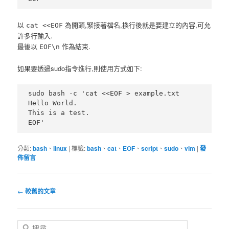
以
為開頭,緊接著檔名,換行後就是要建立的內容,可允
cat <<EOF
許多行輸入.
最後以
作為結束.
EOF\n
如果要透過sudo指令進行,則使用方式如下:
sudo bash -c 'cat <<EOF > example.txt

Hello World.

This is a test.

EOF'
分類:
bash
、
linux
|
標籤:
bash
、
cat
、
EOF
、
script
、
sudo
、
vim
|
發
佈留言
文
←
較舊的文章
章
導
覽
搜