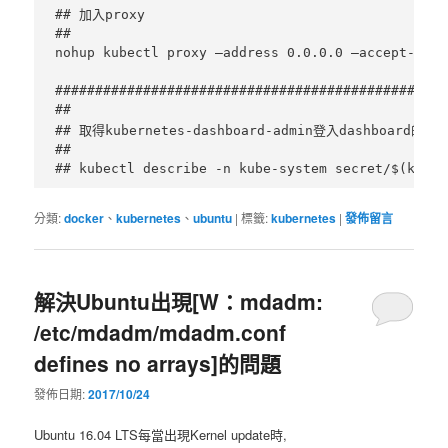
## 加入proxy

##

nohup kubectl proxy –address 0.0.0.0 –accept-host
#################################################
##

## 取得kubernetes-dashboard-admin登入dashboard的t
##

分類:
docker
、
kubernetes
、
ubuntu
|
標籤:
kubernetes
|
發佈留言
解決Ubuntu出現[W：mdadm:
/etc/mdadm/mdadm.conf
defines no arrays]的問題
發佈日期:
2017/10/24
Ubuntu 16.04 LTS每當出現Kernel update時,