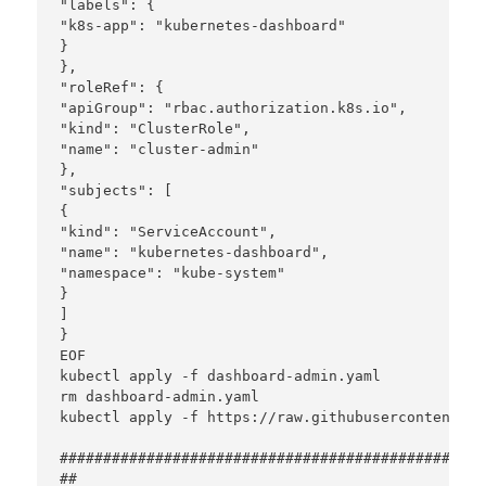
"labels": {

"k8s-app": "kubernetes-dashboard"

}

},

"roleRef": {

"apiGroup": "rbac.authorization.k8s.io",

"kind": "ClusterRole",

"name": "cluster-admin"

},

"subjects": [

{

"kind": "ServiceAccount",

"name": "kubernetes-dashboard",

"namespace": "kube-system"

}

]

}

EOF

kubectl apply -f dashboard-admin.yaml

rm dashboard-admin.yaml

kubectl apply -f https://raw.githubusercontent.co
#################################################
##
