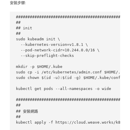
安裝步驟:
#################################################
##

## init

##

sudo kubeadm init \

  --kubernetes-version=v1.8.1 \

  --pod-network-cidr=10.244.0.0/16 \

  --skip-preflight-checks

mkdir -p $HOME/.kube

sudo cp -i /etc/kubernetes/admin.conf $HOME/.kube
sudo chown $(id -u):$(id -g) $HOME/.kube/config

kubectl get pods --all-namespaces -o wide

#################################################
##

## 安裝網路

##

kubectl apply -f https://cloud.weave.works/k8s/ne