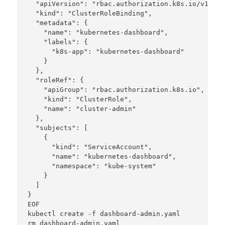
  "apiVersion": "rbac.authorization.k8s.io/v1beta1
  "kind": "ClusterRoleBinding", 

  "metadata": {

    "name": "kubernetes-dashboard",

    "labels": {

      "k8s-app": "kubernetes-dashboard"

    }

  },

  "roleRef": {

    "apiGroup": "rbac.authorization.k8s.io", 

    "kind": "ClusterRole", 

    "name": "cluster-admin"

  }, 

  "subjects": [

    {

      "kind": "ServiceAccount", 

      "name": "kubernetes-dashboard",

      "namespace": "kube-system"

    }

  ]

}

EOF

kubectl create -f dashboard-admin.yaml

rm dashboard-admin.yaml
