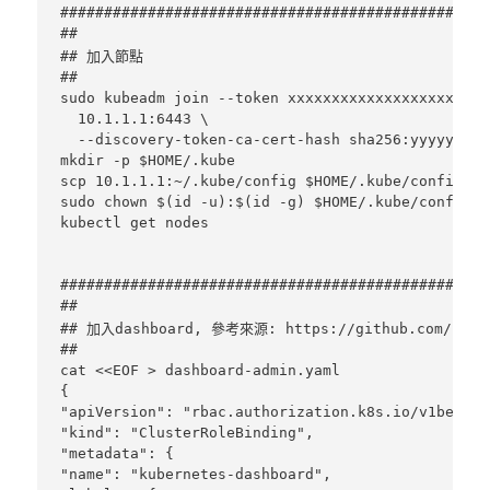
#################################################
##

## 加入節點

##

sudo kubeadm join --token xxxxxxxxxxxxxxxxxxxx \

  10.1.1.1:6443 \

  --discovery-token-ca-cert-hash sha256:yyyyyyyyy
mkdir -p $HOME/.kube

scp 10.1.1.1:~/.kube/config $HOME/.kube/config

sudo chown $(id -u):$(id -g) $HOME/.kube/config

kubectl get nodes

#################################################
##

## 加入dashboard, 參考來源: https://github.com/kubern
##

cat <<EOF > dashboard-admin.yaml

{

"apiVersion": "rbac.authorization.k8s.io/v1beta1",
"kind": "ClusterRoleBinding",

"metadata": {

"name": "kubernetes-dashboard",
