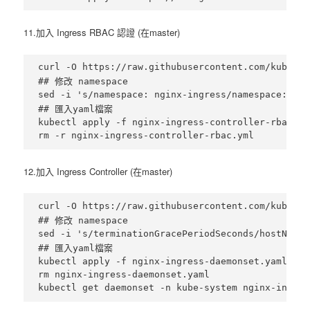
11.加入 Ingress RBAC 認證 (在master)
curl -O https://raw.githubusercontent.com/kuberne
## 修改 namespace

sed -i 's/namespace: nginx-ingress/namespace: kub
## 匯入yaml檔案

kubectl apply -f nginx-ingress-controller-rbac.yml
12.加入 Ingress Controller (在master)
curl -O https://raw.githubusercontent.com/kuberne
## 修改 namespace

sed -i 's/terminationGracePeriodSeconds/hostNetwo
## 匯入yaml檔案

kubectl apply -f nginx-ingress-daemonset.yaml

rm nginx-ingress-daemonset.yaml
