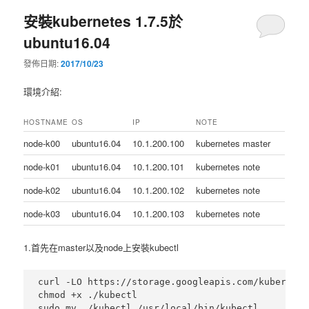
安裝kubernetes 1.7.5於
ubuntu16.04
發佈日期:
2017/10/23
環境介紹:
HOSTNAME
OS
IP
NOTE
node-k00
ubuntu16.04
10.1.200.100
kubernetes master
node-k01
ubuntu16.04
10.1.200.101
kubernetes note
node-k02
ubuntu16.04
10.1.200.102
kubernetes note
node-k03
ubuntu16.04
10.1.200.103
kubernetes note
1.首先在master以及node上安裝kubectl
curl -LO https://storage.googleapis.com/kubernete
chmod +x ./kubectl
