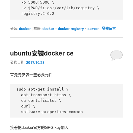
  -p 5000:5000 \

  -v $PWD/files:/var/lib/registry \

分類:
docker
|
標籤:
docker
、
docker registry
、
server
|
發佈留言
ubuntu安裝docker ce
發佈日期:
2017/10/23
首先先安裝一些必要元件
sudo apt-get install \

  apt-transport-https \

  ca-certificates \

  curl \

接著把docker官方的GPG key加入