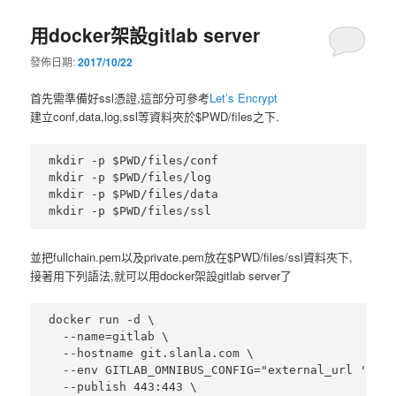
用docker架設gitlab server
發佈日期:
2017/10/22
首先需準備好ssl憑證,這部分可參考
Let’s Encrypt
建立conf,data,log,ssl等資料夾於$PWD/files之下.
mkdir -p $PWD/files/conf

mkdir -p $PWD/files/log

mkdir -p $PWD/files/data

並把fullchain.pem以及private.pem放在$PWD/files/ssl資料夾下,
接著用下列語法,就可以用docker架設gitlab server了
docker run -d \

  --name=gitlab \

  --hostname git.slanla.com \

  --env GITLAB_OMNIBUS_CONFIG="external_url 'http
  --publish 443:443 \
