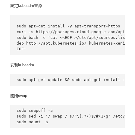
設定kubeadm來源
sudo apt-get install -y apt-transport-https

curl -s https://packages.cloud.google.com/apt/doc
sudo bash -c 'cat <<EOF >/etc/apt/sources.list.d/
deb http://apt.kubernetes.io/ kubernetes-xenial ma
安裝kubeadm
關閉swap
sudo swapoff -a 

sudo sed -i '/ swap / s/^\(.*\)$/#\1/g' /etc/fstab