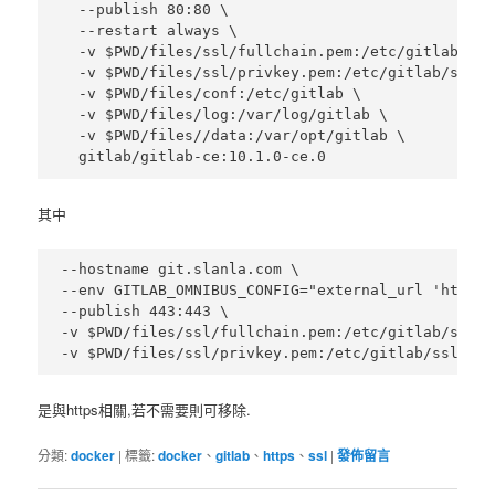
  --publish 80:80 \

  --restart always \

  -v $PWD/files/ssl/fullchain.pem:/etc/gitlab/ssl
  -v $PWD/files/ssl/privkey.pem:/etc/gitlab/ssl/g
  -v $PWD/files/conf:/etc/gitlab \

  -v $PWD/files/log:/var/log/gitlab \

  -v $PWD/files//data:/var/opt/gitlab \

其中
--hostname git.slanla.com \

--env GITLAB_OMNIBUS_CONFIG="external_url 'https:
--publish 443:443 \

-v $PWD/files/ssl/fullchain.pem:/etc/gitlab/ssl/g
是與https相關,若不需要則可移除.
分類:
docker
|
標籤:
docker
、
gitlab
、
https
、
ssl
|
發佈留言