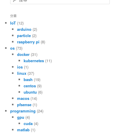
尋
分類
IoT
(12)
arduino
(2)
particle
(2)
raspberry pi
(8)
os
(73)
docker
(31)
kubernetes
(11)
ios
(1)
linux
(37)
bash
(19)
centos
(9)
ubuntu
(6)
macos
(14)
pfsense
(1)
programming
(24)
gpu
(4)
cuda
(4)
matlab
(1)