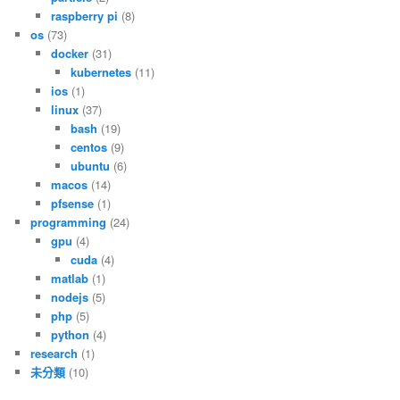
raspberry pi
(8)
os
(73)
docker
(31)
kubernetes
(11)
ios
(1)
linux
(37)
bash
(19)
centos
(9)
ubuntu
(6)
macos
(14)
pfsense
(1)
programming
(24)
gpu
(4)
cuda
(4)
matlab
(1)
nodejs
(5)
php
(5)
python
(4)
research
(1)
未分類
(10)