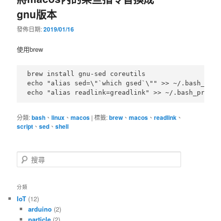
gnu版本
內
內
發佈日期:
2019/01/16
容
容
使用brew
brew install gnu-sed coreutils

echo "alias sed=\"`which gsed`\"" >> ~/.bash_profi
分類:
bash
、
linux
、
macos
|
標籤:
brew
、
macos
、
readlink
、
script
、
sed
、
shell
搜
尋
分類
IoT
(12)
arduino
(2)
particle
(2)