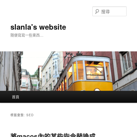
搜
尋
slanla's website
隨便寫寫一些東西…
主
首頁
跳
跳
要
選
至
至
單
標籤彙整:
SED
主
輔
將macos內的某些指令替換成
要
助